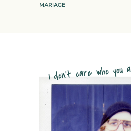
MARIAGE
I don’t care who you 